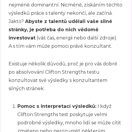
nejméně dominantní. Nicméně, získáním těchto
výsledků práce s talenty nekončí, ale začíná.
Jakto?
Abyste z talentů udělali vaše silné
stránky, je potřeba do nich vědomě
investovat
(váš čas, energii nebo další zdroje).
A s tím vám může pomoci právě konzultant.
Existuje několik důvodů, proč je pro vás dobré
po absolvování Clifton Strengths testu
konzultovat své výsledky s konzultantem
silných stránek:
Pomoc s interpretací výsledků:
I když
Clifton Strengths test poskytuje velmi
podrobné výsledky, mnoho lidí se může cítit
zmateno nebo nerozumět některým