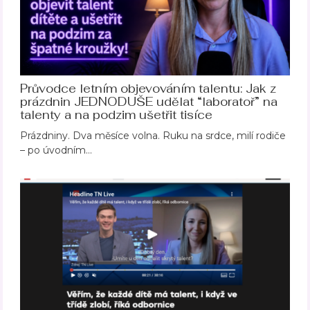
Průvodce letním objevováním talentu: Jak z
prázdnin JEDNODUŠE udělat “laboratoř” na
talenty a na podzim ušetřit tisíce
Prázdniny. Dva měsíce volna. Ruku na srdce, milí rodiče
– po úvodním…