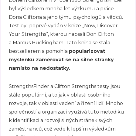
Donem Cliftonem v roce 1998. StrengthsFinder
byl výsledkem mnoha let výzkumu a práce
Dona Cliftona a jeho týmu psychologů a vědců.
Test byl poprvé vydán v knize „Now, Discover
Your Strengths“, kterou napsali Don Clifton
a Marcus Buckingham. Tato kniha se stala
bestsellerem a pomohla
popularizovat
myšlenku zaměřovat se na silné stránky
namísto na nedostatky.
StrengthsFinder a Clifton Strengths testy jsou
stále populární, a to jak v oblasti osobního
rozvoje, tak v oblasti vedení a řízení lidí. Mnoho
společností a organizací využívá tuto metodiku
k identifikaci a rozvoji silných stránek svých
zaměstnanců, což vede k lepším výsledkům