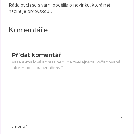
Ráda bych se s vámi podělila o novinku, která mě
naplňuje obrovskou…
Komentáře
Přidat komentář
Vaše e-mailová adresa nebude zveřejněna.
Vyžadované
informace jsou označeny
*
Jméno
*