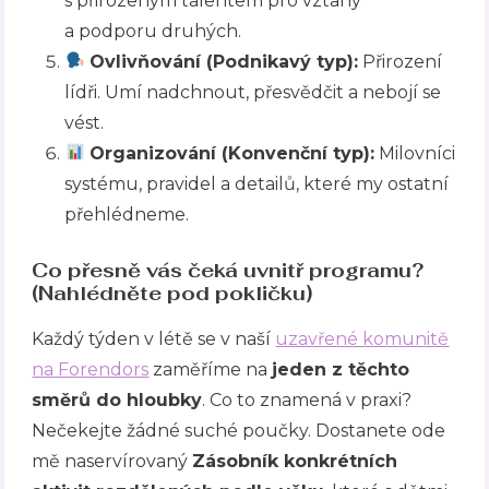
s přirozeným talentem pro vztahy
a podporu druhých.
Ovlivňování (Podnikavý typ):
Přirození
lídři. Umí nadchnout, přesvědčit a nebojí se
vést.
Organizování (Konvenční typ):
Milovníci
systému, pravidel a detailů, které my ostatní
přehlédneme.
Co přesně vás čeká uvnitř programu?
(Nahlédněte pod pokličku)
Každý týden v létě se v naší
uzavřené komunitě
na Forendors
zaměříme na
jeden z těchto
směrů do hloubky
. Co to znamená v praxi?
Nečekejte žádné suché poučky. Dostanete ode
mě naservírovaný
Zásobník konkrétních