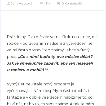
Jana Valušová
431x
0 Komentářů
Prázdniny. Dva měsíce volna. Ruku na srdce, milí
rodiče – po úvodním nadšení z vysvědčení se
velmi často dostaví ten známý, lehce svíravý
pocit:
„Co s nimi budu ty dva měsíce dělat?
Jak je smysluplně zabavit, aby jen neseděli
u tabletů a mobilů?“
Vymýšlet neustále nový program je
vyčerpávající. Nám dospělým často dochází
fantazie a v dobré víře dětem nabízíme to, co
baví nás, nebo to, co sami známe. A tak se nám