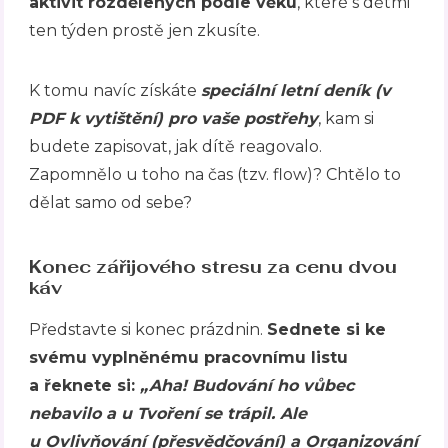
aktivit rozdělených podle věku
, které s dětmi
ten týden prostě jen zkusíte.
K tomu navíc získáte
speciální letní deník (v
PDF k vytištění) pro vaše postřehy
, kam si
budete zapisovat, jak dítě reagovalo.
Zapomnělo u toho na čas (tzv. flow)? Chtělo to
dělat samo od sebe?
Konec zářijového stresu za cenu dvou
káv
Představte si konec prázdnin.
Sednete si ke
svému vyplněnému pracovnímu listu
a řeknete si:
„Aha! Budování ho vůbec
nebavilo a u Tvoření se trápil. Ale
u Ovlivňování (přesvědčování) a Organizování