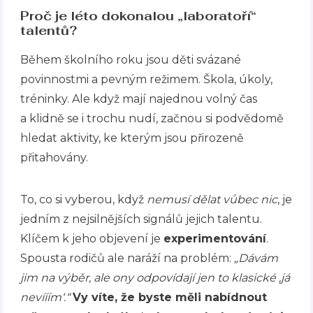
Proč je léto dokonalou „laboratoří“
talentů?
Během školního roku jsou děti svázané
povinnostmi a pevným režimem. Škola, úkoly,
tréninky. Ale když mají najednou volný čas
a klidně se i trochu nudí, začnou si podvědomě
hledat aktivity, ke kterým jsou přirozeně
přitahovány.
To, co si vyberou, když
nemusí dělat vůbec nic
, je
jedním z nejsilnějších signálů jejich talentu.
Klíčem k jeho objevení je
experimentování
.
Spousta rodičů ale naráží na problém:
„Dávám
jim na výběr, ale ony odpovídají jen to klasické ‚já
nevííím‘.“
Vy víte, že byste měli nabídnout