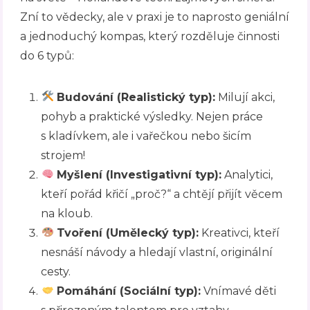
Zní to vědecky, ale v praxi je to naprosto geniální
a jednoduchý kompas, který rozděluje činnosti
do 6 typů:
Budování (Realistický typ):
Milují akci,
pohyb a praktické výsledky. Nejen práce
s kladívkem, ale i vařečkou nebo šicím
strojem!
Myšlení (Investigativní typ):
Analytici,
kteří pořád křičí „proč?“ a chtějí přijít věcem
na kloub.
Tvoření (Umělecký typ):
Kreativci, kteří
nesnáší návody a hledají vlastní, originální
cesty.
Pomáhání (Sociální typ):
Vnímavé děti