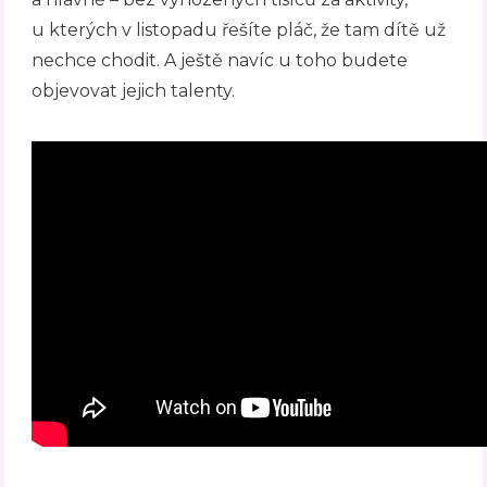
u kterých v listopadu řešíte pláč, že tam dítě už
nechce chodit. A ještě navíc u toho budete
objevovat jejich talenty.