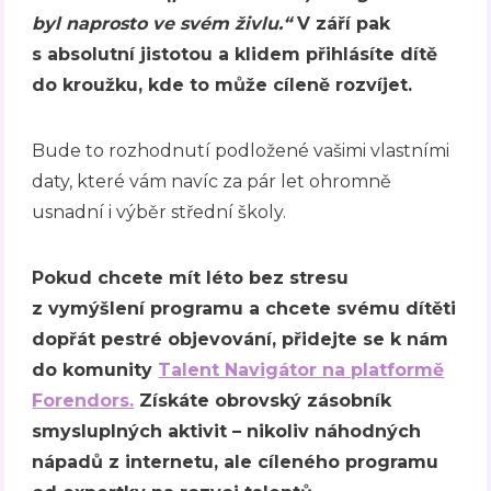
byl naprosto ve svém živlu.“
V září pak
s absolutní jistotou a klidem přihlásíte dítě
do kroužku, kde to může cíleně rozvíjet.
Bude to rozhodnutí podložené vašimi vlastními
daty, které vám navíc za pár let ohromně
usnadní i výběr střední školy.
Pokud chcete mít léto bez stresu
z vymýšlení programu a chcete svému dítěti
dopřát pestré objevování, přidejte se k nám
do komunity
Talent Navigátor na platformě
Forendors.
Získáte obrovský zásobník
smysluplných aktivit – nikoliv náhodných
nápadů z internetu, ale cíleného programu