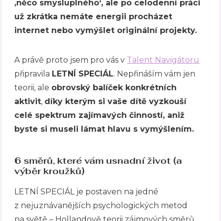
‚něco smysluplného‘, ale po celodenní práci
už zkrátka nemáte energii procházet
internet nebo vymýšlet originální projekty.
A právě proto jsem pro vás v
Talent Navigátoru
připravila
LETNÍ SPECIÁL
. Nepřináším vám jen
teorii, ale
obrovský balíček konkrétních
aktivit
,
díky kterým si vaše dítě vyzkouší
celé spektrum zajímavých činností, aniž
byste si museli lámat hlavu s vymýšlením.
6 směrů, které vám usnadní život (a
výběr kroužků)
LETNÍ SPECIÁL je postaven na jedné
z nejuznávanějších psychologických metod
na světě – Hollandově teorii zájmových směrů.