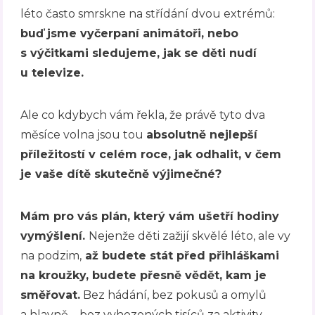
léto často smrskne na střídání dvou extrémů:
buď jsme vyčerpaní animátoři, nebo
s výčitkami sledujeme, jak se děti nudí
u televize.
Ale co kdybych vám řekla, že právě tyto dva
měsíce volna jsou tou
absolutně nejlepší
příležitostí v celém roce, jak odhalit, v čem
je vaše dítě skutečně výjimečné?
Mám pro vás plán, který vám ušetří hodiny
vymýšlení.
Nejenže děti zažijí skvělé léto, ale vy
na podzim,
až budete stát před přihláškami
na kroužky, budete přesně vědět, kam je
směřovat.
Bez hádání, bez pokusů a omylů
a hlavně – bez vyhozených tisíců za aktivity,